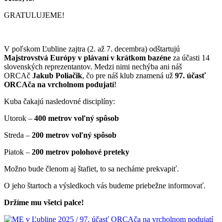
GRATULUJEME!
V poľskom Ľubline zajtra (2. až 7. decembra) odštartujú
Majstrovstvá Európy v plávaní v krátkom bazéne
za účasti 14
slovenských reprezentantov. Medzi nimi nechýba ani náš
ORCAč
Jakub Poliačik
, čo pre náš klub znamená už
97. účasť
ORCAča na vrcholnom podujatí
!
Kuba čakajú nasledovné disciplíny:
Utorok –
400 metrov voľný spôsob
Streda –
200 metrov voľný spôsob
Piatok –
200 metrov polohové preteky
Možno bude členom aj štafiet, to sa necháme prekvapiť.
O jeho štartoch a výsledkoch vás budeme priebežne informovať.
Držíme mu všetci palce!