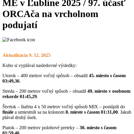
ME v Ľubline 2025 / 97. účasť
ORCAča na vrcholnom
podujatí
Aktualizácia 9. 12. 2025
Kubo si vyplával nasledovné výsledky:
Utorok – 400 metrov voľný spôsob – obsadil
45. miesto s časom
03:49,36
.
Streda – 200 metrov voľný spôsob – obsadil
49. miesto v osobnom
rekorde 01:45,29
.
Štvrtok – štafeta 4 x 50 metrov voľný spôsob MIX – postúpili do
finále
a umiestnili sa na krásnom
8. mieste s časom 01:31,00
. Jakub
plával druhý úsek.
Piatok – 200 metrov polohové preteky –
30. miesto s časom
01:59,46
.