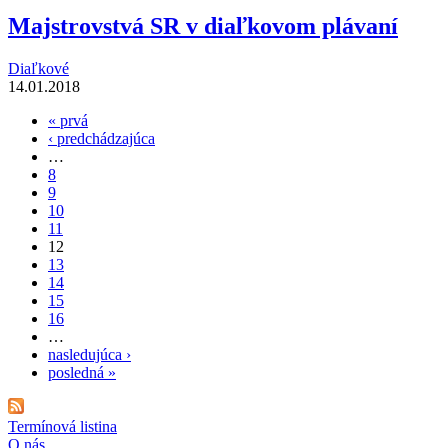
Majstrovstvá SR v diaľkovom plávaní
Diaľkové
14.01.2018
« prvá
Stránky
‹ predchádzajúca
…
8
9
10
11
12
13
14
15
16
…
nasledujúca ›
posledná »
Termínová listina
O nás