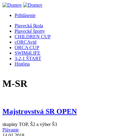
Jump to Navigation
Prihlásenie
Plavecká škola
Plavecké športy
CHILDREN CUP
cORCAvid
ORCA CUP
SWIM4LIFE
3-2-1 ŠTART
História
M-SR
Majstrovstvá SR OPEN
skupiny TOP, Š2 a výber Š3
Plávanie
14.01.2018