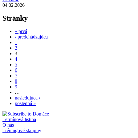
04.02.2026
Stránky
« prvá
‹ predchádzajúca
1
2
3
4
5
6
7
8
9
…
nasledujúca ›
posledná »
Termínová listina
O nás
Tréningové skupiny