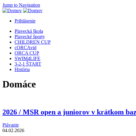
Jump to Navigation
Prihlásenie
Plavecká škola
Plavecké športy
CHILDREN CUP
cORCAvid
ORCA CUP
SWIM4LIFE
3-2-1 ŠTART
História
Domáce
2026 / MSR open a juniorov v krátkom ba
Plávanie
04.02.2026