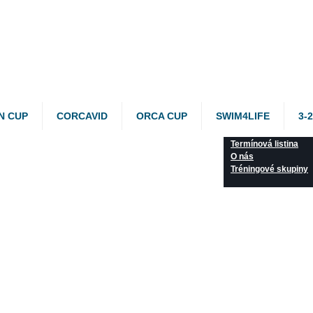
N CUP
CORCAVID
ORCA CUP
SWIM4LIFE
3-
Termínová listina
O nás
Tréningové skupiny