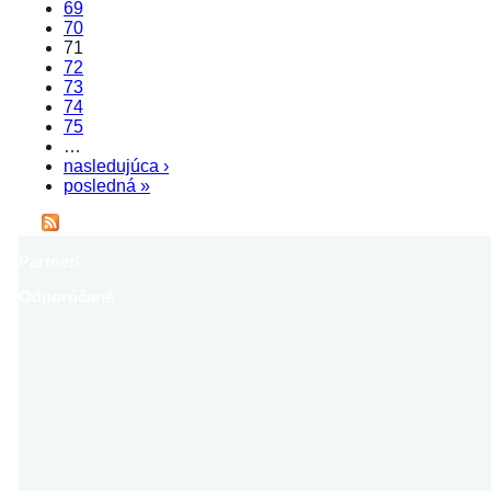
69
70
71
72
73
74
75
…
nasledujúca ›
posledná »
Partneri
Odporúčané