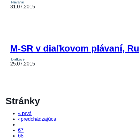
Plávanie
31.07.2015
M-SR v diaľkovom plávaní, R
Diaľkové
25.07.2015
Stránky
« prvá
‹ predchádzajúca
…
67
68