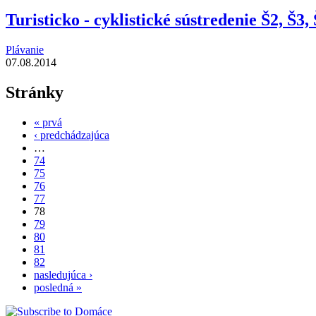
Turisticko - cyklistické sústredenie Š2, Š3,
Plávanie
07.08.2014
Stránky
« prvá
‹ predchádzajúca
…
74
75
76
77
78
79
80
81
82
nasledujúca ›
posledná »