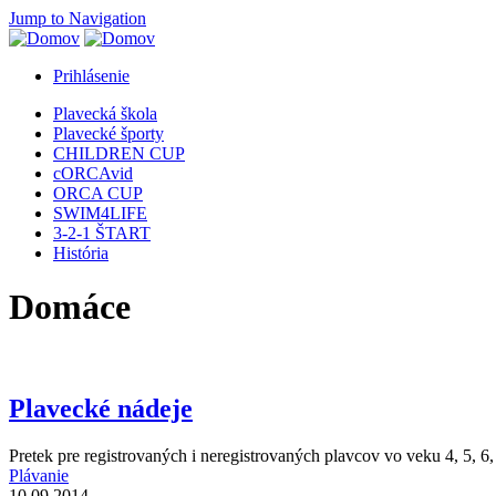
Jump to Navigation
Prihlásenie
Plavecká škola
Plavecké športy
CHILDREN CUP
cORCAvid
ORCA CUP
SWIM4LIFE
3-2-1 ŠTART
História
Domáce
Plavecké nádeje
Pretek pre registrovaných i neregistrovaných plavcov vo veku 4, 5, 6,
Plávanie
10.09.2014