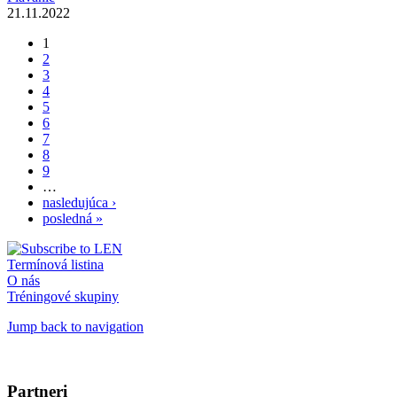
21.11.2022
1
Stránky
2
3
4
5
6
7
8
9
…
nasledujúca ›
posledná »
Termínová listina
O nás
Tréningové skupiny
Jump back to navigation
Partneri