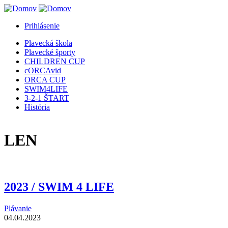
Jump to Navigation
Prihlásenie
Plavecká škola
Plavecké športy
CHILDREN CUP
cORCAvid
ORCA CUP
SWIM4LIFE
3-2-1 ŠTART
História
LEN
2023 / SWIM 4 LIFE
Plávanie
04.04.2023