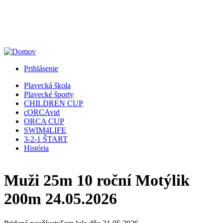
Jump to Navigation
Prihlásenie
Plavecká škola
Plavecké športy
CHILDREN CUP
cORCAvid
ORCA CUP
SWIM4LIFE
3-2-1 ŠTART
História
Muži 25m 10 roční Motýlik
200m 24.05.2026