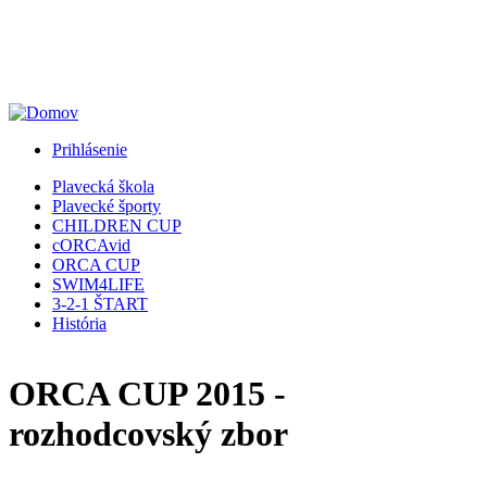
Jump to Navigation
Prihlásenie
Plavecká škola
Plavecké športy
CHILDREN CUP
cORCAvid
ORCA CUP
SWIM4LIFE
3-2-1 ŠTART
História
ORCA CUP 2015 -
rozhodcovský zbor