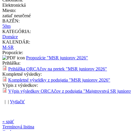
Elektronická
Miesto:
zatiaľ neurčené
BAZĚN:
50m
KATEGÓRIA:
Domáce
KALENDÁR:
M-SR
Propozície:
Propozície "MSR juniorov 2026"
Prihláška:
Prihláška ORCAčov na pretek "MSR juniorov 2026"
Kompletné výsledky:
Kompletné výseldky z podujatia "MSR juniorov 2026"
Výpis z výsledkov:
Výpis výsledkov ORCAčov z podujatia "Majstrovstvá SR junioro
| |
Vytlačiť
« späť
Termínová listina