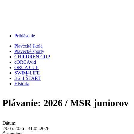
Jump to Navigation
Prihlásenie
Plavecká škola
Plavecké športy
CHILDREN CUP
cORCAvid
ORCA CUP
SWIM4LIFE
3-2-1 ŠTART
História
Plávanie: 2026 / MSR juniorov
Dátum:
29.05.2026
-
31.05.2026
Časomiera: