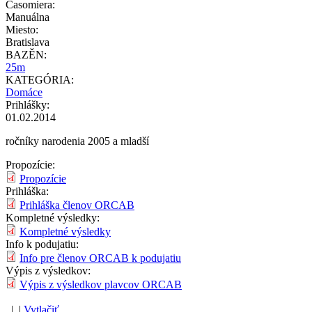
Časomiera:
Manuálna
Miesto:
Bratislava
BAZĚN:
25m
KATEGÓRIA:
Domáce
Prihlášky:
01.02.2014
ročníky narodenia 2005 a mladší
Propozície:
Propozície
Prihláška:
Prihláška členov ORCAB
Kompletné výsledky:
Kompletné výsledky
Info k podujatiu:
Info pre členov ORCAB k podujatiu
Výpis z výsledkov:
Výpis z výsledkov plavcov ORCAB
| |
Vytlačiť