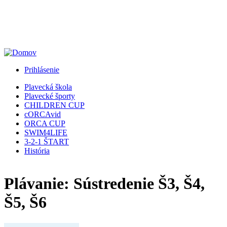
Jump to Navigation
Prihlásenie
Plavecká škola
Plavecké športy
CHILDREN CUP
cORCAvid
ORCA CUP
SWIM4LIFE
3-2-1 ŠTART
História
Plávanie: Sústredenie Š3, Š4,
Š5, Š6