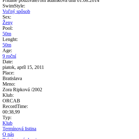
Pridané používateľom
adamkova
dňa 01.08.2014
SwimStyle:
Voľný spôsob
Sex:
Ženy
Pool:
50m
Lenght:
50m
Age:
9 roční
Date:
piatok, apríl 15, 2011
Place:
Bratislava
Meno:
Zora Ripková /2002
Klub:
ORCAB
RecordTime:
00:38,99
Typ:
Klub
Termínová listina
O nás