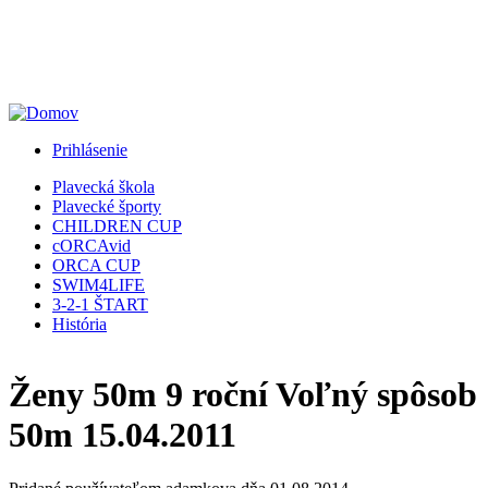
Jump to Navigation
Prihlásenie
Plavecká škola
Plavecké športy
CHILDREN CUP
cORCAvid
ORCA CUP
SWIM4LIFE
3-2-1 ŠTART
História
Ženy 50m 9 roční Voľný spôsob
50m 15.04.2011