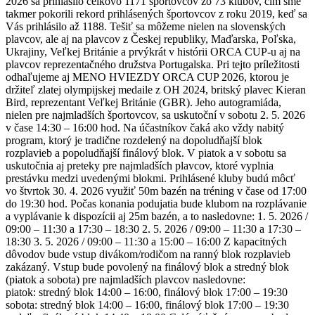
2026 sa prihlásilo celkovo 1171 športovcov zo 73 klubov, čím sme
takmer pokorili rekord prihlásených športovcov z roku 2019, keď sa
Vás prihlásilo až 1188. Tešiť sa môžeme nielen na slovenských
plavcov, ale aj na plavcov z Českej republiky, Maďarska, Poľska,
Ukrajiny, Veľkej Británie a prvýkrát v histórii ORCA CUP-u aj na
plavcov reprezentačného družstva Portugalska. Pri tejto príležitosti
odhaľujeme aj MENO HVIEZDY ORCA CUP 2026, ktorou je
držiteľ zlatej olympijskej medaile z OH 2024, britský plavec Kieran
Bird, reprezentant Veľkej Británie (GBR). Jeho autogramiáda,
nielen pre najmladších športovcov, sa uskutoční v sobotu 2. 5. 2026
v čase 14:30 – 16:00 hod. Na účastníkov čaká ako vždy nabitý
program, ktorý je tradične rozdelený na dopoludňajší blok
rozplavieb a popoludňajší finálový blok. V piatok a v sobotu sa
uskutočnia aj preteky pre najmladších plavcov, ktoré vyplnia
prestávku medzi uvedenými blokmi. Prihlásené kluby budú môcť
vo štvrtok 30. 4. 2026 využiť 50m bazén na tréning v čase od 17:00
do 19:30 hod. Počas konania podujatia bude klubom na rozplávanie
a vyplávanie k dispozícii aj 25m bazén, a to nasledovne: 1. 5. 2026 /
09:00 – 11:30 a 17:30 – 18:30 2. 5. 2026 / 09:00 – 11:30 a 17:30 –
18:30 3. 5. 2026 / 09:00 – 11:30 a 15:00 – 16:00 Z kapacitných
dôvodov bude vstup divákom/rodičom na ranný blok rozplavieb
zakázaný. Vstup bude povolený na finálový blok a stredný blok
(piatok a sobota) pre najmladších plavcov nasledovne:
piatok: stredný blok 14:00 – 16:00, finálový blok 17:00 – 19:30
sobota: stredný blok 14:00 – 16:00, finálový blok 17:00 – 19:30