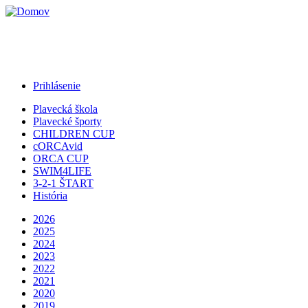
Jump to Navigation
Prihlásenie
Plavecká škola
Plavecké športy
CHILDREN CUP
cORCAvid
ORCA CUP
SWIM4LIFE
3-2-1 ŠTART
História
2026
2025
2024
2023
2022
2021
2020
2019