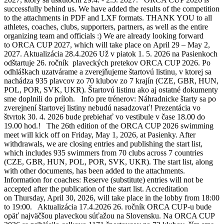
successfully behind us. We have added the results of the competition
to the attachments in PDF and LXF formats. THANK YOU to all
athletes, coaches, clubs, supporters, partners, as well as the entire
organizing team and officials :) We are already looking forward
to ORCA CUP 2027, which will take place on April 29 – May 2,
2027. Aktualizácia 28.4.2026 Už v piatok 1. 5. 2026 na Pasienkoch
odštartuje 26. ročník plaveckých pretekov ORCA CUP 2026. Po
odhláškach uzatvárame a zverejňujeme štartovú listinu, v ktorej sa
nachádza 935 plavcov zo 70 klubov zo 7 krajín (CZE, GBR, HUN,
POL, POR, SVK, UKR). Štartovú listinu ako aj ostatné dokumenty
sme doplnili do príloh. Info pre trénerov: Náhradnicke štarty sa po
zverejnení štartovej listiny nebudú nasadzovať! Prezentácia vo
štvrtok 30. 4. 2026 bude prebiehať vo vestibule v čase 18.00 do
19.00 hod.! The 26th edition of the ORCA CUP 2026 swimming
meet will kick off on Friday, May 1, 2026, at Pasienky. After
withdrawals, we are closing entries and publishing the start list,
which includes 935 swimmers from 70 clubs across 7 countries
(CZE, GBR, HUN, POL, POR, SVK, UKR). The start list, along
with other documents, has been added to the attachments.
Information for coaches: Reserve (substitute) entries will not be
accepted after the publication of the start list. Accreditation
on Thursday, April 30, 2026, will take place in the lobby from 18:00
to 19:00. Aktualizácia 17.4.2026 26. ročník ORCA CUP-u bude
opäť najväčšou plaveckou súťažou na Slovensku. Na ORCA CUP