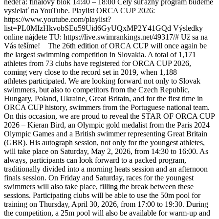
nedeľa: finálový blok 14:40 – 18:00 Celý súťažný program budeme
vysielať na YouTube. Playlist ORCA CUP 2026:
https://www.youtube.com/playlist?
list=PL0MIzHkvobSEu59Uid6GyUQxMP2Y41GQd Výsledky
online nájdete TU: https://live.swimrankings.net/49317/# Už sa na
Vás tešíme! The 26th edition of ORCA CUP will once again be
the largest swimming competition in Slovakia. A total of 1,171
athletes from 73 clubs have registered for ORCA CUP 2026,
coming very close to the record set in 2019, when 1,188
athletes participated. We are looking forward not only to Slovak
swimmers, but also to competitors from the Czech Republic,
Hungary, Poland, Ukraine, Great Britain, and for the first time in
ORCA CUP history, swimmers from the Portuguese national team.
On this occasion, we are proud to reveal the STAR OF ORCA CUP
2026 – Kieran Bird, an Olympic gold medalist from the Paris 2024
Olympic Games and a British swimmer representing Great Britain
(GBR). His autograph session, not only for the youngest athletes,
will take place on Saturday, May 2, 2026, from 14:30 to 16:00. As
always, participants can look forward to a packed program,
traditionally divided into a morning heats session and an afternoon
finals session. On Friday and Saturday, races for the youngest
swimmers will also take place, filling the break between these
sessions. Participating clubs will be able to use the 50m pool for
training on Thursday, April 30, 2026, from 17:00 to 19:30. During
the competition, a 25m pool will also be available for warm-up and