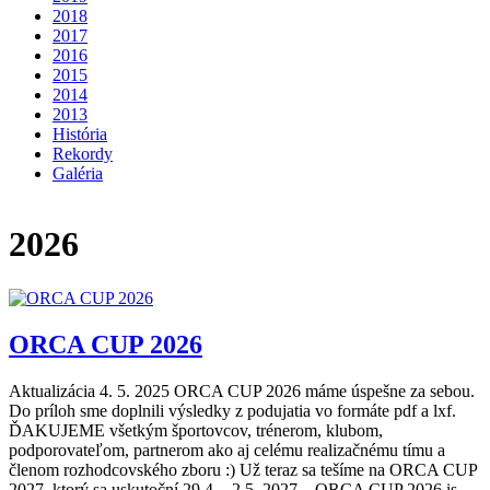
2018
2017
2016
2015
2014
2013
História
Rekordy
Galéria
2026
ORCA CUP 2026
Aktualizácia 4. 5. 2025 ORCA CUP 2026 máme úspešne za sebou.
Do príloh sme doplnili výsledky z podujatia vo formáte pdf a lxf.
ĎAKUJEME všetkým športovcov, trénerom, klubom,
podporovateľom, partnerom ako aj celému realizačnému tímu a
členom rozhodcovského zboru :) Už teraz sa tešíme na ORCA CUP
2027, ktorý sa uskutoční 29.4. - 2.5. 2027. ORCA CUP 2026 is