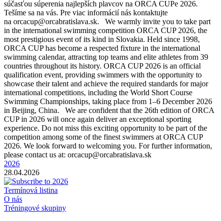
súčasťou súperenia najlepších plavcov na ORCA CUPe 2026.
Tešíme sa na vás. Pre viac informácií nás kontaktujte
na orcacup@orcabratislava.sk. We warmly invite you to take part
in the international swimming competition ORCA CUP 2026, the
most prestigious event of its kind in Slovakia. Held since 1998,
ORCA CUP has become a respected fixture in the international
swimming calendar, attracting top teams and elite athletes from 39
countries throughout its history. ORCA CUP 2026 is an official
qualification event, providing swimmers with the opportunity to
showcase their talent and achieve the required standards for major
international competitions, including the World Short Course
Swimming Championships, taking place from 1–6 December 2026
in Beijing, China. We are confident that the 26th edition of ORCA
CUP in 2026 will once again deliver an exceptional sporting
experience. Do not miss this exciting opportunity to be part of the
competition among some of the finest swimmers at ORCA CUP
2026. We look forward to welcoming you. For further information,
please contact us at: orcacup@orcabratislava.sk
2026
28.04.2026
Termínová listina
O nás
Tréningové skupiny