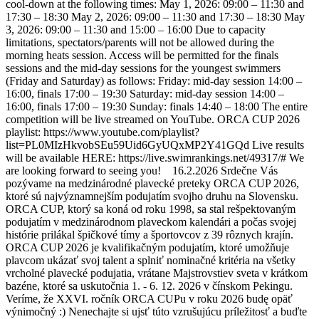
cool-down at the following times: May 1, 2026: 09:00 – 11:30 and
17:30 – 18:30 May 2, 2026: 09:00 – 11:30 and 17:30 – 18:30 May
3, 2026: 09:00 – 11:30 and 15:00 – 16:00 Due to capacity
limitations, spectators/parents will not be allowed during the
morning heats session. Access will be permitted for the finals
sessions and the mid-day sessions for the youngest swimmers
(Friday and Saturday) as follows: Friday: mid-day session 14:00 –
16:00, finals 17:00 – 19:30 Saturday: mid-day session 14:00 –
16:00, finals 17:00 – 19:30 Sunday: finals 14:40 – 18:00 The entire
competition will be live streamed on YouTube. ORCA CUP 2026
playlist: https://www.youtube.com/playlist?
list=PL0MIzHkvobSEu59Uid6GyUQxMP2Y41GQd Live results
will be available HERE: https://live.swimrankings.net/49317/# We
are looking forward to seeing you! 16.2.2026 Srdečne Vás
pozývame na medzinárodné plavecké preteky ORCA CUP 2026,
ktoré sú najvýznamnejším podujatím svojho druhu na Slovensku.
ORCA CUP, ktorý sa koná od roku 1998, sa stal rešpektovaným
podujatím v medzinárodnom plaveckom kalendári a počas svojej
histórie prilákal špičkové tímy a športovcov z 39 rôznych krajín.
ORCA CUP 2026 je kvalifikačným podujatím, ktoré umožňuje
plavcom ukázať svoj talent a splniť nominačné kritéria na všetky
vrcholné plavecké podujatia, vrátane Majstrovstiev sveta v krátkom
bazéne, ktoré sa uskutočnia 1. - 6. 12. 2026 v čínskom Pekingu.
Veríme, že XXVI. ročník ORCA CUPu v roku 2026 budę opäť
výnimočný :) Nenechajte si ujsť túto vzrušujúcu príležitosť a buďte